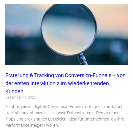
Erstellung & Tracking von Conversion-Funnels – von
der ersten Interaktion zum wiederkehrenden
Kunden
Dezember 11, 2025
Erfahre, wie du digitale Conversion-Funnels erfolgreich aufbaust,
trackst und optimierst – inklusive Datenstrategie, Remarketing-
Tipps und praxisnahen Beispielen. Ideal für Unternehmen, die ihre
Performance steigern wollen.