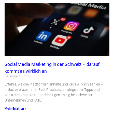
Social Media Marketing in der Schweiz – darauf
kommt es wirklich an
Dezember 14, 2025
Erfahre, welche Plattformen, Inhalte und KPIs wirklich zählen –
inklusive praxisnaher Best Practices, strategischer Tipps und
konkreter Ansätze für nachhaltigen Erfolg bei Schweizer
Unternehmen und KMU.
Mehr Erfahren »