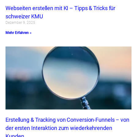
Webseiten erstellen mit KI – Tipps & Tricks für
schweizer KMU
Dezember 9, 2025
Mehr Erfahren »
Erstellung & Tracking von Conversion-Funnels – von
der ersten Interaktion zum wiederkehrenden
Kunden