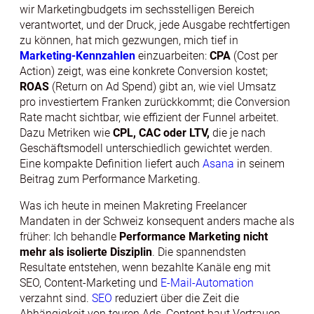
wir Marketingbudgets im sechsstelligen Bereich
verantwortet, und der Druck, jede Ausgabe rechtfertigen
zu können, hat mich gezwungen, mich tief in
Marketing-Kennzahlen
einzuarbeiten:
CPA
(Cost per
Action) zeigt, was eine konkrete Conversion kostet;
ROAS
(Return on Ad Spend) gibt an, wie viel Umsatz
pro investiertem Franken zurückkommt; die Conversion
Rate macht sichtbar, wie effizient der Funnel arbeitet.
Dazu Metriken wie
CPL, CAC oder LTV,
die je nach
Geschäftsmodell unterschiedlich gewichtet werden.
Eine kompakte Definition liefert auch
Asana
in seinem
Beitrag zum Performance Marketing.
Was ich heute in meinen Makreting Freelancer
Mandaten in der Schweiz konsequent anders mache als
früher: Ich behandle
Performance Marketing nicht
mehr als isolierte Disziplin
. Die spannendsten
Resultate entstehen, wenn bezahlte Kanäle eng mit
SEO, Content-Marketing und
E-Mail-Automation
verzahnt sind.
SEO
reduziert über die Zeit die
Abhängigkeit von teuren Ads, Content baut Vertrauen