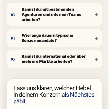
Kannst du mit bestehenden
+
03
Agenturen und internen Teams
arbeiten?
Wie lange dauern typische
+
04
Konzernmandate?
Kannst du international oder über
+
05
mehrere Märkte arbeiten?
Lass uns klären, welcher Hebel
in deinem Konzern
als Nächstes
zählt.