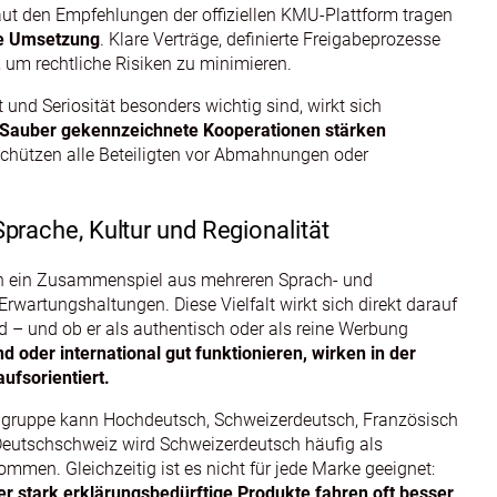
aut den Empfehlungen der offiziellen KMU‑Plattform tragen
te Umsetzung
. Klare Verträge, definierte Freigabeprozesse
 um rechtliche Risiken zu minimieren.
und Seriosität besonders wichtig sind, wirkt sich
Sauber gekennzeichnete Kooperationen stärken
chützen alle Beteiligten vor Abmahnungen oder
prache, Kultur und Regionalität
rn ein Zusammenspiel aus mehreren Sprach- und
 Erwartungshaltungen. Diese Vielfalt wirkt sich direkt darauf
 – und ob er als authentisch oder als reine Werbung
 oder international gut funktionieren, wirken in der
aufsorientiert.
Zielgruppe kann Hochdeutsch, Schweizerdeutsch, Französisch
r Deutschschweiz wird Schweizerdeutsch häufig als
men. Gleichzeitig ist es nicht für jede Marke geeignet:
 stark erklärungsbedürftige Produkte fahren oft besser