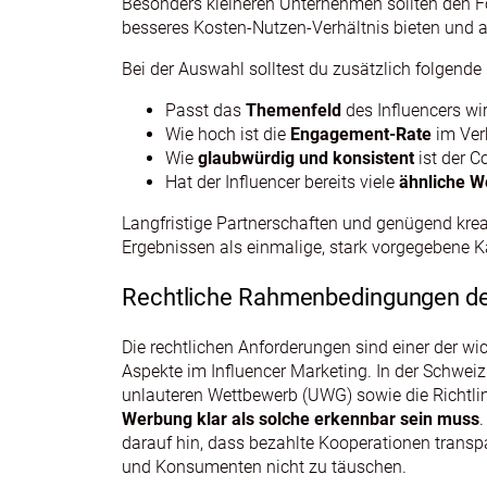
Besonders kleineren Unternehmen sollten den Fo
besseres Kosten-Nutzen-Verhältnis bieten un
Bei der Auswahl solltest du zusätzlich folgende
Passt das
Themenfeld
des Influencers wi
Wie hoch ist die
Engagement‑Rate
im Verh
Wie
glaubwürdig und konsistent
ist der C
Hat der Influencer bereits viele
ähnliche W
Langfristige Partnerschaften und genügend krea
Ergebnissen als einmalige, stark vorgegebene
Rechtliche Rahmenbedingungen des
Die rechtlichen Anforderungen sind einer der wi
Aspekte im Influencer Marketing. In der Schwe
unlauteren Wettbewerb (UWG) sowie die Richtli
Werbung klar als solche erkennbar sein muss
.
darauf hin, dass bezahlte Kooperationen tran
und Konsumenten nicht zu täuschen.