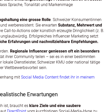
 dass Sprache, Tonalität und Markenimage
ngshaltung eine grosse Rolle
. Schweizer Konsumentinnen
und werberesistent. Sie erwarten
Substanz, Mehrwert und
 Call-to-Actions oder künstlich erzeugte Dringlichkeit (z. B.
 unglaubwürdig. Erfolgreiches Influencer Marketing setzt
liche Erfahrungen und nachvollziehbare Empfehlungen.
erden.
Regionale Influencer geniessen oft ein besonders
ität ihrer Community teilen – sei es in einer bestimmten
r lokale Dienstleister, Schweizer KMU oder national tätige
er Wettbewerbsvorteil sein.
menhang mit
Social Media Content findet ihr in meinem
realistische Erwartungen
h ist, braucht es
klare Ziele und eine saubere
laut
DirectPoint
vom kurzfristigen Social‑Media‑Hype zu