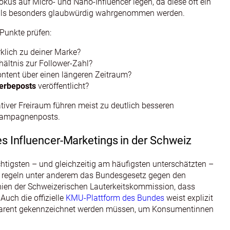
kus auf Micro‑ und Nano‑Influencer legen, da diese oft ein
d als besonders glaubwürdig wahrgenommen werden.
 Punkte prüfen:
rklich zu deiner Marke?
ältnis zur Follower‑Zahl?
ontent über einen längeren Zeitraum?
erbeposts
veröffentlicht?
tiver Freiraum führen meist zu deutlich besseren
 Kampagnenposts.
 Influencer-Marketings in der Schweiz
chtigsten – und gleichzeitig am häufigsten unterschätzten –
iz regeln unter anderem das Bundesgesetz gegen den
nien der Schweizerischen Lauterkeitskommission, dass
 Auch die offizielle
KMU‑Plattform des Bundes
weist explizit
sparent gekennzeichnet werden müssen, um Konsumentinnen