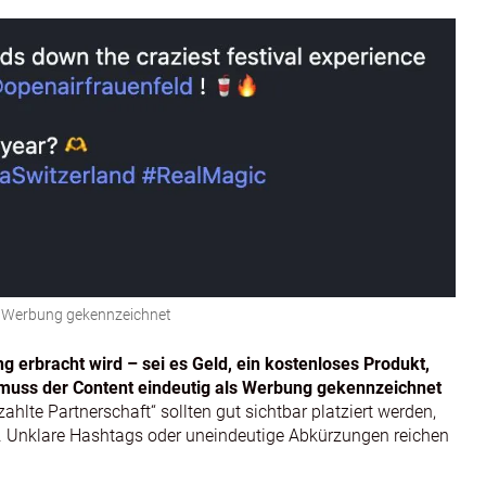
s Werbung gekennzeichnet
g erbracht wird – sei es Geld, ein kostenloses Produkt,
 muss der Content eindeutig als Werbung gekennzeichnet
ahlte Partnerschaft“ sollten gut sichtbar platziert werden,
y. Unklare Hashtags oder uneindeutige Abkürzungen reichen