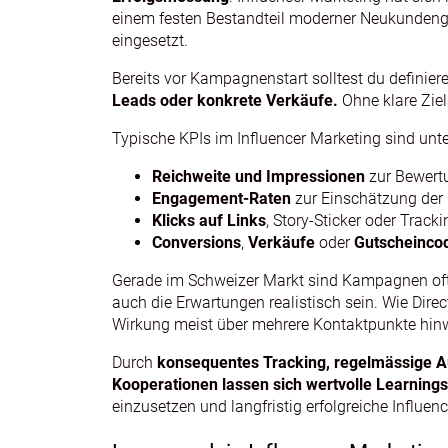
einem festen Bestandteil moderner Neukundenge
eingesetzt.
Bereits vor Kampagnenstart solltest du definiere
Leads oder konkrete Verkäufe.
Ohne klare Ziel
Typische KPIs im Influencer Marketing sind unt
Reichweite und Impressionen
zur Bewertu
Engagement‑Raten
zur Einschätzung der
Klicks auf Links
, Story‑Sticker oder Track
Conversions
,
Verkäufe
oder
Gutscheinco
Gerade im Schweizer Markt sind Kampagnen oft kl
auch die Erwartungen realistisch sein. Wie Direct
Wirkung meist über mehrere Kontaktpunkte hinwe
Durch
konsequentes Tracking, regelmässige A
Kooperationen lassen sich wertvolle Learning
einzusetzen und langfristig erfolgreiche Influe